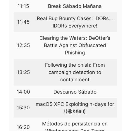
11:15
Break Sábado Mañana
Real Bug Bounty Cases: IDORs…
11:45
IDORs Everywhere!
Clearing the Waters: DeOtter’s
12:35
Battle Against Obfuscated
Phishing
Following the phish: From
13:25
campaign detection to
containment
14:00
Descanso Sábado
macOS XPC Exploiting n-days for
15:30
!(😁&&💵)
Métodos de persistencia en
16:20
Windows para Red Team