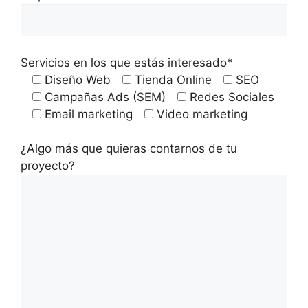
o
r
,
Servicios en los que estás interesado*
d
Diseño Web
Tienda Online
SEO
e
Campañas Ads (SEM)
Redes Sociales
j
Email marketing
Video marketing
a
e
¿Algo más que quieras contarnos de tu
s
proyecto?
t
e
c
a
m
p
o
v
a