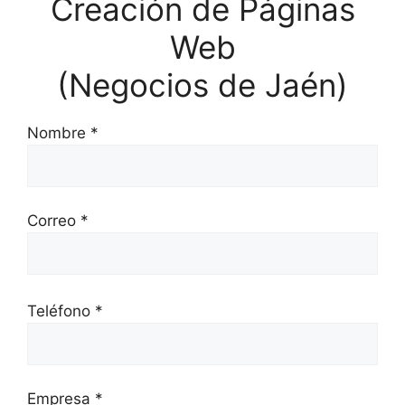
Creación de Páginas
Web
(Negocios de Jaén)
Nombre *
Correo *
P
o
Teléfono *
r
f
a
Empresa *
v