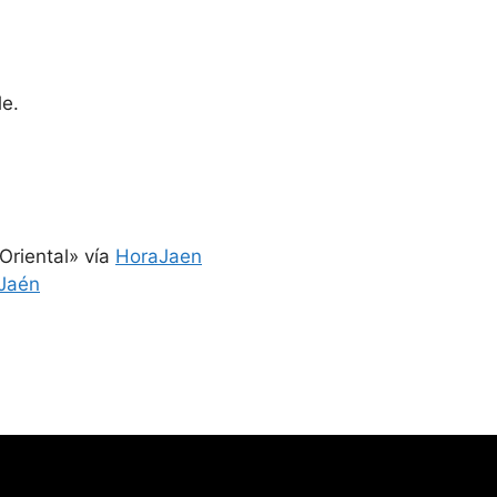
le.
Oriental» vía
HoraJaen
 Jaén