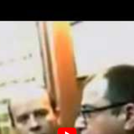
a de Speaker de la tierra, David Navarro
odero la mesa redonda «Espacio CM» donde participaron l
l Creata y Leticia López.
entes:
tira? Corrigiendo errores del pasado» por Enrique Dans.
rca como competencia del profesional del Siglo XXI» por
ment» por Cris Alcázar
aters construyendo marca» por Begoña Morilla
2018
 en menos de un minuto»
gia de Social Media Marketing»
marketing de gran consumo»
selfie»