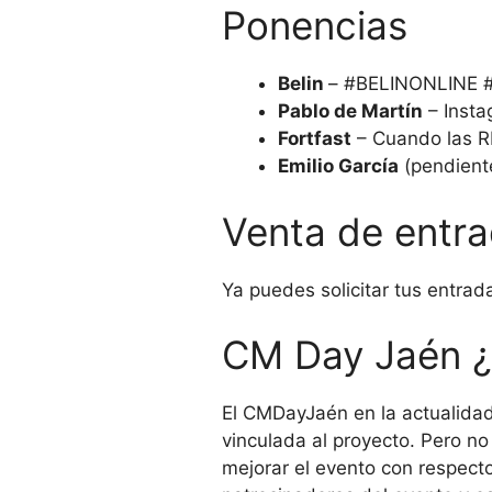
Ponencias
Belin
– #BELINONLINE
Pablo de Martín
– Inst
Fortfast
– Cuando las RR
Emilio García
(pendient
Venta de entr
Ya puedes solicitar tus entr
CM Day Jaén ¿
El CMDayJaén en la actualidad
vinculada al proyecto. Pero n
mejorar el evento con respecto