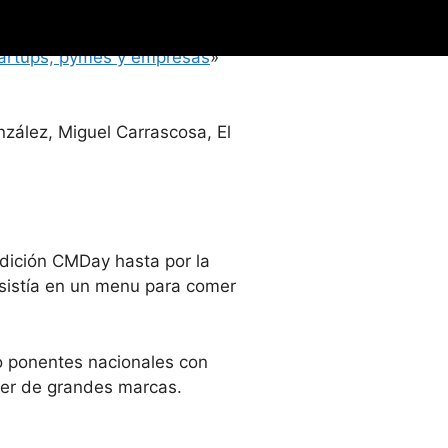
 Pradanos
.
tartups, pymes y empresas
»
zález, Miguel Carrascosa, El
edición CMDay hasta por la
sistía en un menu para comer
vo ponentes nacionales con
ger de grandes marcas.