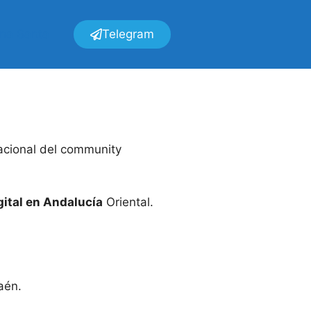
ana Santa
Telegram
acional del community
gital en Andalucía
Oriental.
aén.