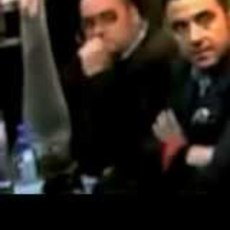
«Transformación Digital
Edición V – Año 2
Esta edición fue todo un espe
ceremonias, speaker, un el có
La evolución del perfil
Proyectos culturales y r
La importancia de un co
El espectacular crecimie
La importancia de las h
Cómo transmitir en rede
Mejorar el posicionamie
Ponencias: