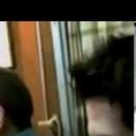
a CM Policía Local Jaén,
 Eva Collado Durán.