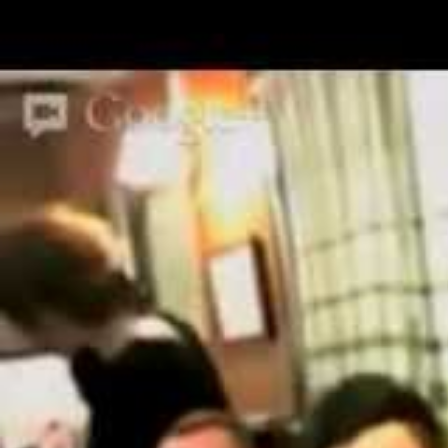
En esta edición hubo una dupl
y Jota Abril. Y Dani Illana m
Desatranques Jaén, Sicnova, E
Las ponencias fueron las sigui
«¿La Internet de la men
«El desarrollo de la ma
«Donde quedó el Engage
«Cómo hablar con los h
Edición VI – Año 
«Como conseguir un TT
«El humor en la estrate
«Nuevas tecnologías y 
«Instagram más allá del 