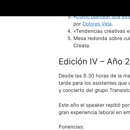
«
El público -por fin- d
«Mi jefe es un robot» p
«
Cómo plantear una estr
por
Dolores Vela
.
«Tendencias creativas 
Mesa redonda sobre cult
Creata.
Edición IV – Año 
Desde las 9.30 horas de la ma
tarde para los asistentes que
y concierto del grupo Transis
Este año el speaker repitió p
gran experiencia laboral en 
Ponencias: