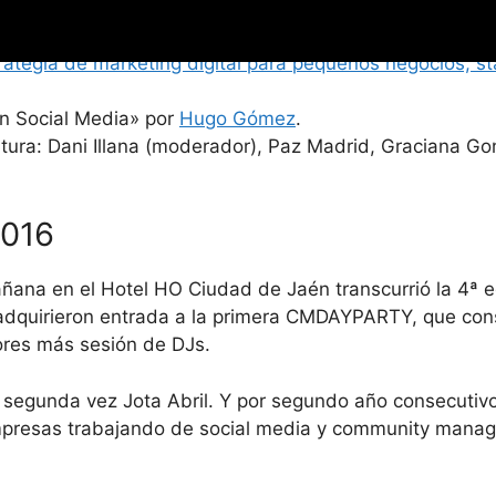
emanda estrategias Transmedia Storytelling
» por
Eduardo
or
Javier Sirvent
.
ategia de marketing digital para pequeños negocios, s
en Social Media» por
Hugo Gómez
.
ura: Dani Illana (moderador), Paz Madrid, Graciana Gon
2016
ñana en el Hotel HO Ciudad de Jaén transcurrió la 4ª 
 adquirieron entrada a la primera CMDAYPARTY, que con
tores más sesión de DJs.
or segunda vez Jota Abril. Y por segundo año consecuti
empresas trabajando de social media y community mana