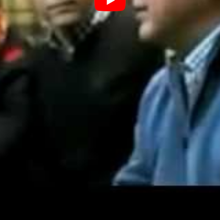
 en 35 pasos y 6 tweets»
017
ctáculo ya que se celebro en el Teatro Darymelia desde
mico de “Jaén, Jaén”
David Navarro.
 del community manager.
edes sociales.
ntenido de calidad.
nto de la publicidad online.
erramientas digitales antes, durante y después de un e
s sociales.
nto de una marca.