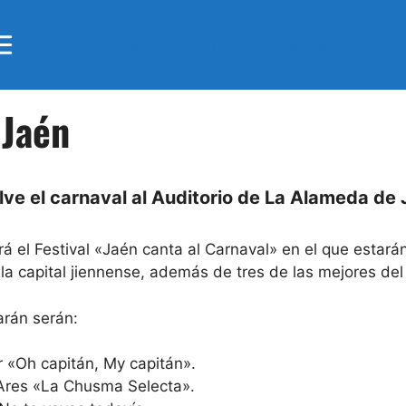
Semana Santa
🔴 Directo Sem
 Jaén
ve el carnaval al Auditorio de La Alameda de
rá el Festival «Jaén canta al Carnaval» en el que estará
la capital jiennense, además de tres de las mejores del
arán serán:
 «Oh capitán, My capitán».
Ares «La Chusma Selecta».