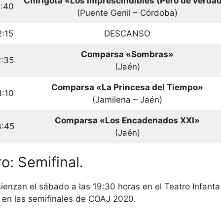
Chirigota «Los Imprescindibles (Pero de verda
1:40
(Puente Genil – Córdoba)
2:15
DESCANSO
Comparsa «Sombras»
2:35
(Jaén)
Comparsa «La Princesa del Tiempo»
3:10
(Jamilena – Jaén)
Comparsa «Los Encadenados XXI»
3:45
(Jaén)
o: Semifinal.
enzan el sábado a las 19:30 horas en el Teatro Infanta
 en las semifinales de COAJ 2020.