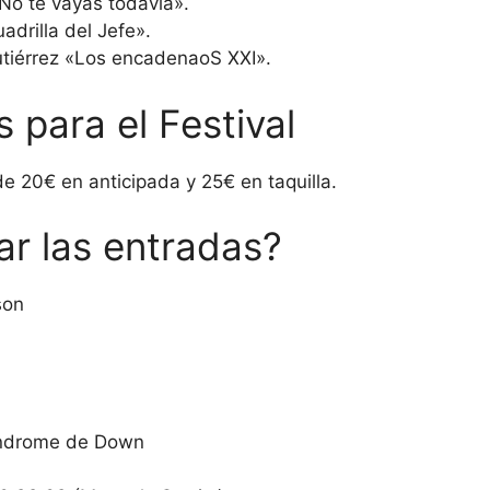
«No te vayas todavía».
adrilla del Jefe».
iérrez «Los encadenaoS XXI».
 para el Festival
de 20€ en anticipada y 25€ en taquilla.
r las entradas?
son
Síndrome de Down